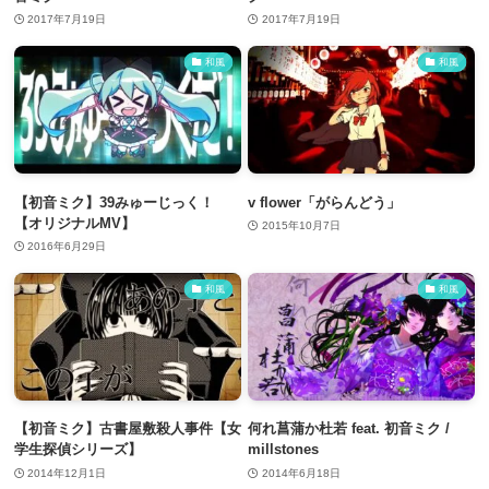
2017年7月19日
2017年7月19日
和風
和風
【初音ミク】39みゅーじっく！
v flower「がらんどう」
【オリジナルMV】
2015年10月7日
2016年6月29日
和風
和風
【初音ミク】古書屋敷殺人事件【女
何れ菖蒲か杜若 feat. 初音ミク /
学生探偵シリーズ】
millstones
2014年12月1日
2014年6月18日