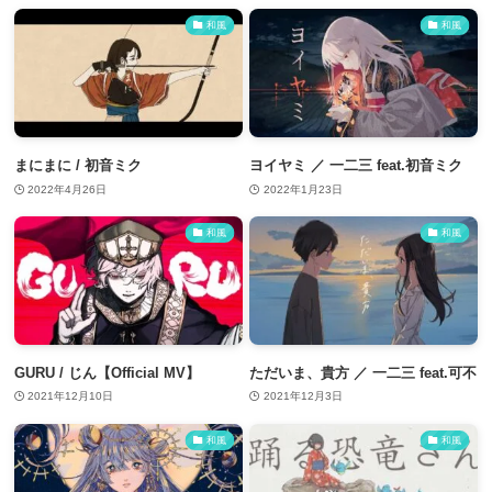
和風
和風
まにまに / 初音ミク
ヨイヤミ ／ 一二三 feat.初音ミク
2022年4月26日
2022年1月23日
和風
和風
GURU / じん【Official MV】
ただいま、貴方 ／ 一二三 feat.可不
2021年12月10日
2021年12月3日
和風
和風