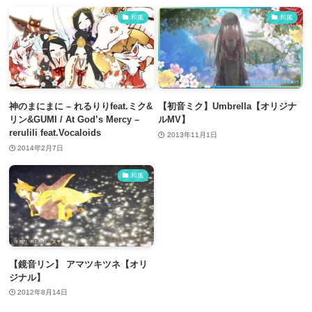
和風
和風
神のまにまに – れるりりfeat.ミク&
【初音ミク】Umbrella【オリジナ
リン&GUMI / At God’s Mercy –
ルMV】
rerulili feat.Vocaloids
2013年11月1日
2014年2月7日
和風
【鏡音リン】 アマツキツネ【オリ
ジナル】
2012年8月14日