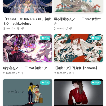
「POCKET MOON RABBIT」初音
踊る恐竜さん／一二三 feat.音街ウ
ミク – yukkedoluce
ナ
2021年11月12日
2021年6月3日
和風
和風
萌す心を／一二三 feat.初音ミク
【初音ミク】百鬼祭【Kanaria】
2020年8月31日
2020年5月10日
和風
和風