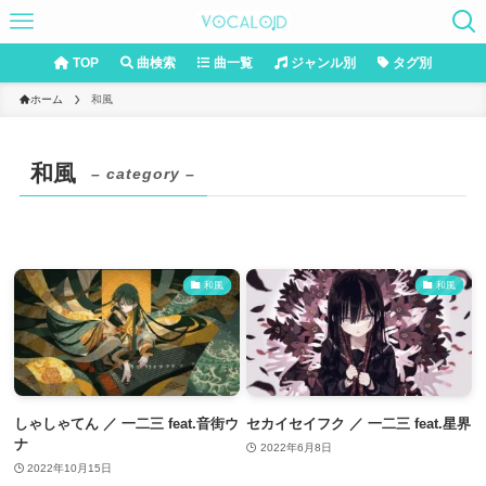
TOP
曲検索
曲一覧
ジャンル別
タグ別
ホーム
和風
和風
– category –
和風
和風
しゃしゃてん ／ 一二三 feat.音街ウ
セカイセイフク ／ 一二三 feat.星界
ナ
2022年6月8日
2022年10月15日