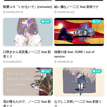
歌愛ユキ「いかないで」(remaster)
結い傷な／一二三 feat.音街ウナ
2020年2月27日
2019年4月12日
和風
和風
口咲きから花言葉／一二三 feat.初
桔梗の涙 feat. GUMI / out of
音ミク
service
2018年9月8日
2018年3月1日
和風
和風
花が落ちたので、／一二三 feat.初
なでしこ日和／一二三 feat.初音ミ
音ミク
ク