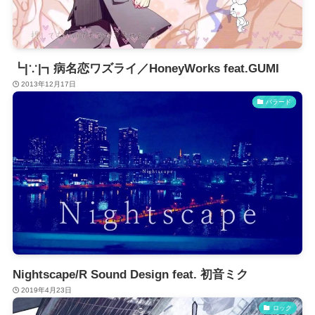
┗|∵|┓病名恋ワズライ／HoneyWorks feat.GUMI
2013年12月17日
バラード
Nightscape/R Sound Design feat. 初音ミク
2019年4月23日
ロック