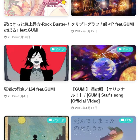
恋はきっと急上昇☆-Rock Buster- /
クリプトグラフ / 蝶々P feat.GUMI
のぼる↑ feat.GUMI
2019年6月19日
2019年6月26日
ロック
ロック
狂者の行進／164 feat.GUMI
【GUMI】 星の唄 【オリジナ
ル！】 / [GUMI] Star’s song
2019年5月4日
[Official Video]
2019年4月17日
バラード
EDM