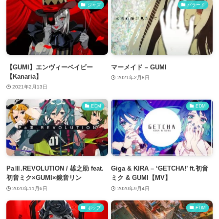
ジャズ
バラード
【GUMI】エンヴィーベイビー
マーメイド – GUMI
【Kanaria】
2021年2月8日
2021年2月13日
EDM
EDM
PaⅢ.REVOLUTION / 雄之助 feat.
Giga & KIRA – ‘GETCHA!’ ft.初音
初音ミク×GUMI×鏡音リン
ミク & GUMI【MV】
2020年11月6日
2020年9月4日
ポップ
EDM