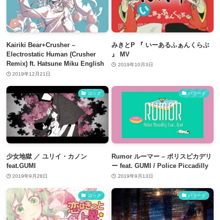
Kairiki Bear+Crusher –
みきとP 『 いーあるふぁんくらぶ
Electrostatic Human (Crusher
』 MV
Remix) ft. Hatsune Miku English
2019年10月3日
2019年12月21日
ロック
バラード
少女地獄 ／ ユリイ・カノン
Rumor ルーマー – ポリスピカデリ
feat.GUMI
ー feat. GUMI / Police Piccadilly
2019年9月28日
2019年9月13日
ロック
バラード