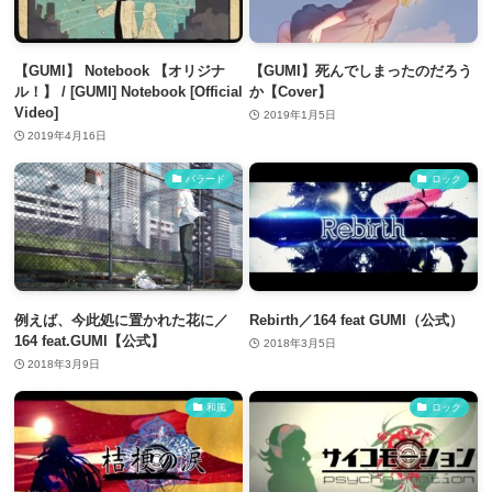
【GUMI】 Notebook 【オリジナ
【GUMI】死んでしまったのだろう
ル！】 / [GUMI] Notebook [Official
か【Cover】
Video]
2019年1月5日
2019年4月16日
バラード
ロック
例えば、今此処に置かれた花に／
Rebirth／164 feat GUMI（公式）
164 feat.GUMI【公式】
2018年3月5日
2018年3月9日
和風
ロック