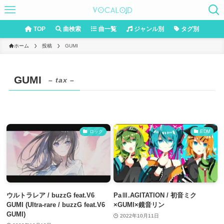
TOP
曲検索
曲一覧
ジャンル別
タグ別
ホーム
投稿
GUMI
GUMI
– tax –
ロック
EDM
ウルトラレア / buzzG feat.V6
PaⅢ.AGITATION / 初音ミク
GUMI (Ultra-rare / buzzG feat.V6
×GUMI×鏡音リン
GUMI)
2022年10月11日