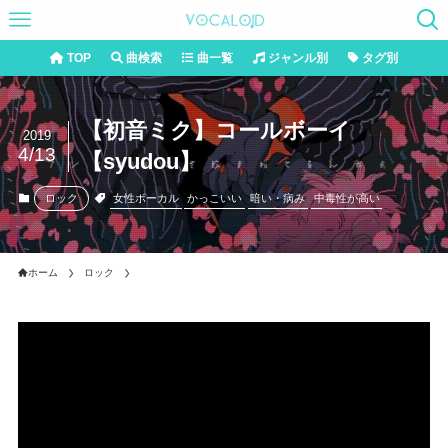
TOP
曲検索
曲一覧
ジャンル別
タグ別
【初音ミク】コールボーイ
2019
4/13
【syudou】
女性ボーカル
かっこいい
暗い・病み
中毒性が高い
ロック
ホーム
ロック