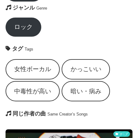
ジャンル
Genre
ロック
タグ
Tags
女性ボーカル
かっこいい
中毒性が高い
暗い・病み
同じ作者の曲
Same Creator’s Songs
ポップ