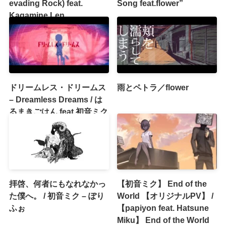
evading Rock) feat.
Song feat.flower”
Kagamine Len
ドリームレス・ドリームス
雨とペトラ／flower
– Dreamless Dreams / は
るまきごはん feat.初音ミク
拝啓、何者にもなれなかっ
【初音ミク】 End of the
た僕へ。 / 初音ミク – ぽり
World 【オリジナルPV】 /
ふぉ
【papiyon feat. Hatsune
Miku】 End of the World