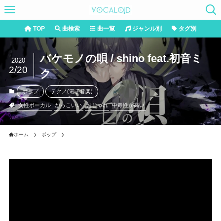
TOP
曲検索
曲一覧
ジャンル別
タグ別
バケモノの唄 / shino feat.初音ミ
2020
2/20
ク
ポップ
テクノ(電子音楽)
女性ボーカル
かっこいい
おしゃれ
中毒性が高い
ホーム
ポップ