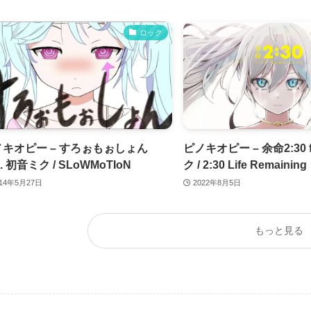
ロック
ノキオピー – すろぉもぉしょん
ピノキオピー – 余命2:30 f
at. 初音ミク / SLoWMoTIoN
ク / 2:30 Life Remaining
014年5月27日
2022年8月5日
もっと見る