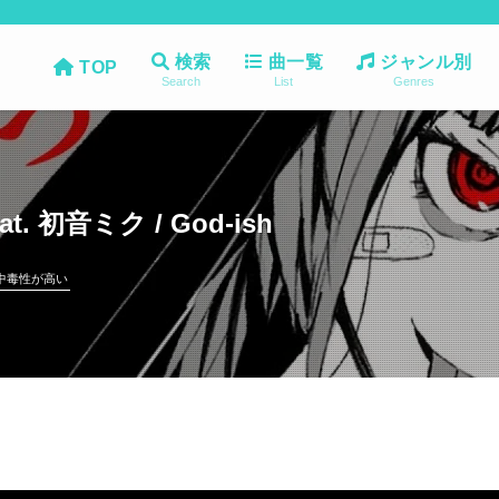
検索
曲一覧
ジャンル別
TOP
Search
List
Genres
 初音ミク / God-ish
中毒性が高い