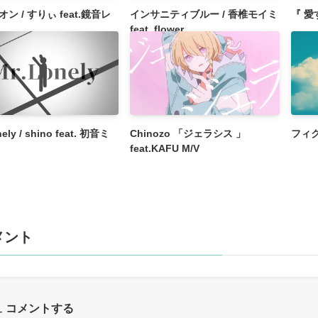
ン / すりぃ feat.鏡音レ
インサニティブルー / 香椎モイミ
『 愛
feat. flower
ely / shino feat. 初音ミ
Chinozo 「ジェラシス 」
フィク
feat.KAFU M/V
メント
コメントする