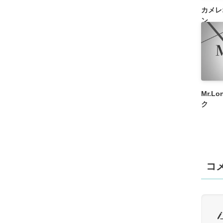
カメレオ
ン
Mr.Lon
ク
コ