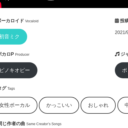
ボーカロイド
投
Vocaloid
2021/
初音ミク
ボカロP
ジ
Producer
ピノキオピー
ポ
タグ
Tags
女性ボーカル
かっこいい
おしゃれ
同じ作者の曲
Same Creator’s Songs