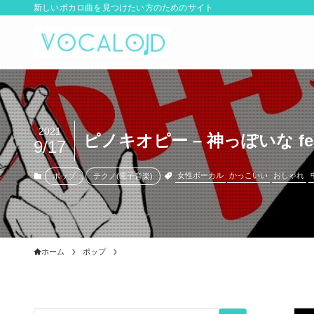
新しいボカロ曲を見つけたい方のためのサイト
2021
ピノキオピー – 神っぽいな feat.
9/17
女性ボーカル
かっこいい
おしゃれ
ポップ
テクノ(電子音楽)
ホーム
ポップ