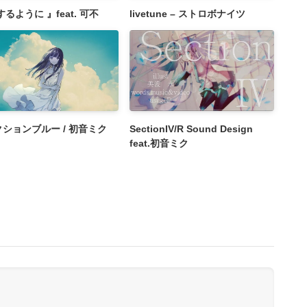
するように 』feat. 可不
livetune – ストロボナイツ
ションブルー / 初音ミク
SectionIV/R Sound Design
feat.初音ミク