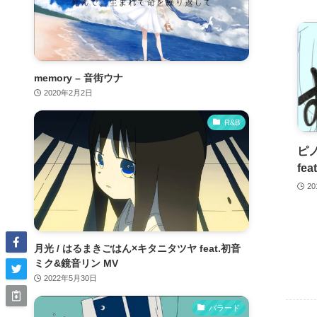
memory – 音街ウナ
2020年2月2日
R&B
ピ
fe
2
月光 / はるまきごはん×キタニタツヤ feat.初音
ミク&鏡音リン MV
2022年5月30日
バラード