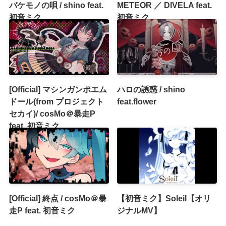
バケモノの唄 / shino feat.
METEOR ／ DIVELA feat.
初音ミク
初音ミク
[Official] マシンガンポエム
ハロの誘惑 / shino
ドール(from プロジェクト
feat.flower
セカイ)/ cosMo＠暴走P
feat. 初音ミク
[Official] 終点 / cosMo＠暴
【初音ミク】Soleil【オリ
走P feat. 初音ミク
ジナルMV】