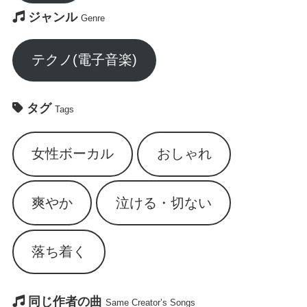
ジャンル
Genre
テクノ(電子音楽)
タグ
Tags
女性ボーカル
おしゃれ
爽やか
泣ける・切ない
落ち着く
同じ作者の曲
Same Creator’s Songs