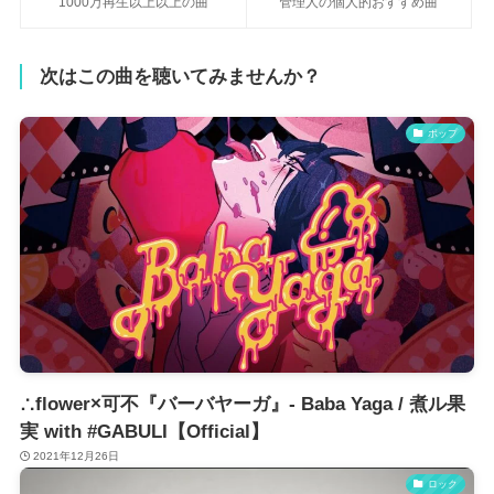
1000万再生以上以上の曲
管理人の個人的おすすめ曲
次はこの曲を聴いてみませんか？
ポップ
∴flower×可不『バーバヤーガ』- Baba Yaga / 煮ル果
実 with #GABULI【Official】
2021年12月26日
ロック