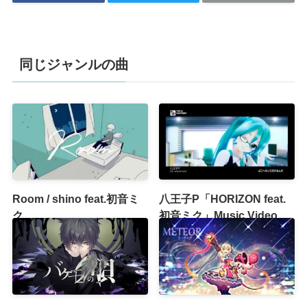
同じジャンルの曲
Room / shino feat.初音ミ
八王子P「HORIZON feat.
ク
初音ミク」Music Video