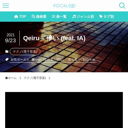
TOP
曲検索
曲一覧
ジャンル別
タグ別
2021
Qeiru – 儚い (feat. IA)
9/23
テクノ(電子音楽)
女性ボーカル
爽やか
泣ける・切ない
落ち着く
おしゃれ
ホーム
テクノ(電子音楽)