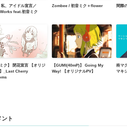
|┓私、アイドル宣言／
Zombee / 初音ミク＋flower
間際の
yWorks feat.初音ミク
ミク】 閉花宣言 【オリジ
【GUMI(40mP)】 Going My
柊マグ
_Last Cherry
Way! 【オリジナルPV】
マキシ
oms
メント