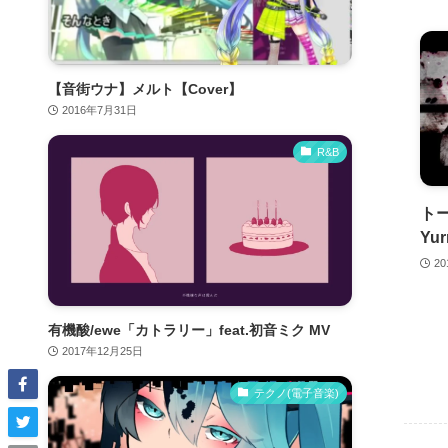
【音街ウナ】メルト【Cover】
2016年7月31日
R&B
トー
Yur
2
有機酸/ewe「カトラリー」feat.初音ミク MV
2017年12月25日
テクノ(電子音楽)