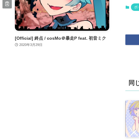
ポ
[Official] 終点 / cosMo＠暴走P feat. 初音ミク
2020年3月29日
同