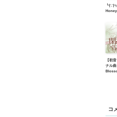
┗|∵
Hone
【初音
ナル曲】
Bloss
コ