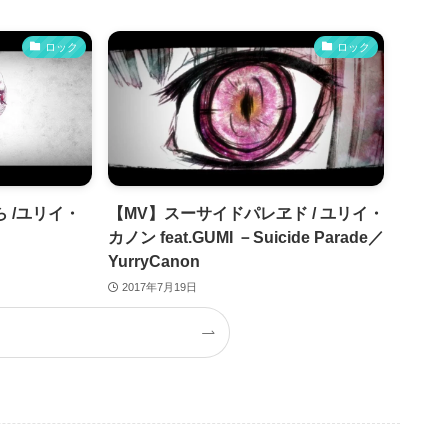
ロック
ロック
 /ユリイ・
【MV】スーサイドパレヱド / ユリイ・
カノン feat.GUMI －Suicide Parade／
YurryCanon
2017年7月19日