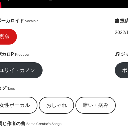
ボーカロイド
投
Vocaloid
2022/
裏命
ボカロP
ジ
Producer
ユリイ・カノン
ポ
タグ
Tags
女性ボーカル
おしゃれ
暗い・病み
同じ作者の曲
Same Creator’s Songs