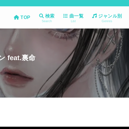
検索
曲一覧
ジャンル別
TOP
Search
List
Genres
feat.裏命